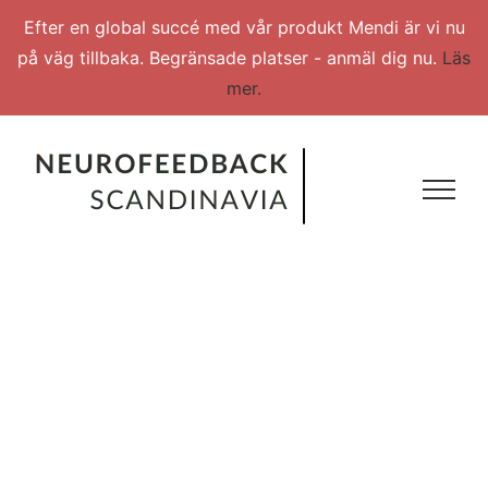
Efter en global succé med vår produkt Mendi är vi nu
på väg tillbaka. Begränsade platser - anmäl dig nu.
Läs
mer.
Skip
to
content
Skulle du vilja